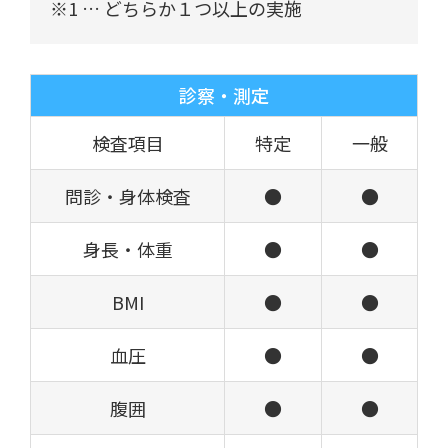
※1 … どちらか１つ以上の実施
診察・測定
検査項目
特定
一般
問診・身体検査
●
●
身長・体重
●
●
BMI
●
●
血圧
●
●
腹囲
●
●