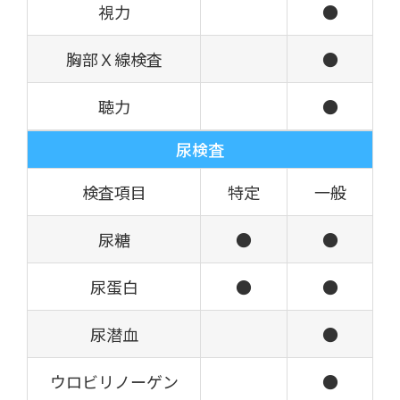
視力
●
胸部Ｘ線検査
●
聴力
●
尿検査
検査項目
特定
一般
尿糖
●
●
尿蛋白
●
●
尿潜血
●
ウロビリノーゲン
●