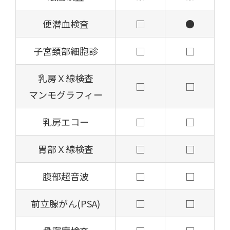
便潜血検査
□
●
子宮頚部細胞診
□
□
乳房Ｘ線検査
□
□
マンモグラフィー
乳房エコー
□
□
胃部Ｘ線検査
□
□
腹部超音波
□
□
前立腺がん(PSA)
□
□