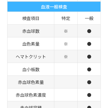
血液一般検査
検査項目
特定
一般
赤血球数
※
●
血色素量
※
●
ヘマトクリット
※
●
血小板数
●
赤血球色素量
●
赤血球色素濃度
●
赤血球容積
●