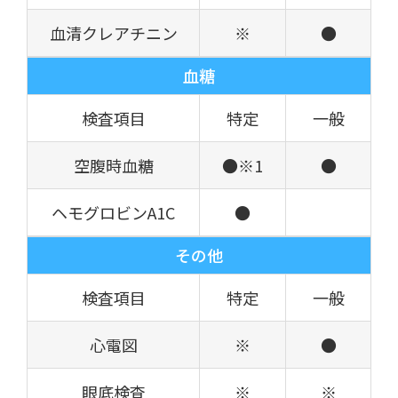
血清クレアチニン
※
●
血糖
検査項目
特定
一般
空腹時血糖
●※1
●
ヘモグロビンA1C
●
その他
検査項目
特定
一般
心電図
※
●
眼底検査
※
※