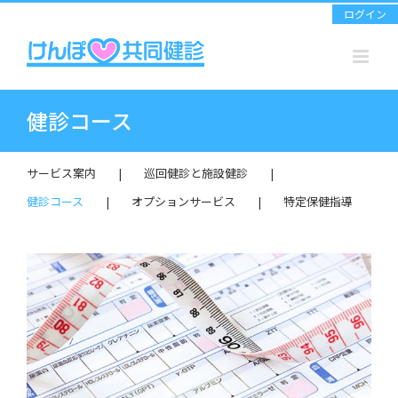
Skip
ログイン
to
content
健診コース
サービス案内
巡回健診と施設健診
健診コース
オプションサービス
特定保健指導